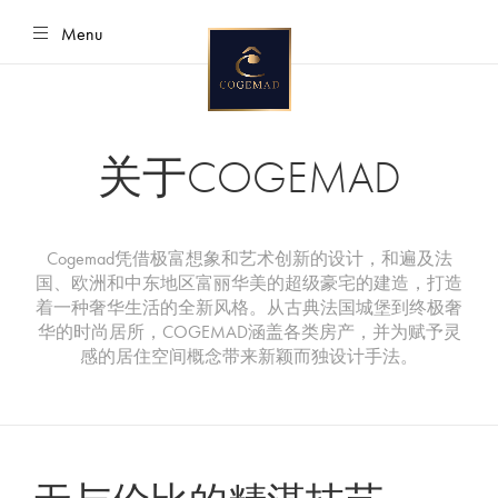
Menu
跳
到
内
容
关于COGEMAD
Cogemad凭借极富想象和艺术创新的设计，和遍及法
国、欧洲和中东地区富丽华美的超级豪宅的建造，打造
着一种奢华生活的全新风格。从古典法国城堡到终极奢
华的时尚居所，COGEMAD涵盖各类房产，并为赋予灵
感的居住空间概念带来新颖而独设计手法。