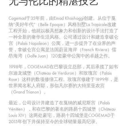
无与伦比的精湛技艺
Cogemad于35年前，由Emad Khashoggi创建。从位于戛
纳“美好年代”（Belle Epoque）风格别墅La Tropicale改建
工程开始，他就以极具想象力和创新的设计手法打造了
一种全新的奢华生活风格。公司通过设计和建造拿破仑
宫（Palais Napoleon）公寓，进一步提升了在业界的声
誉，拿破仑宫公寓是法国蔚蓝海岸（French Riviera）儒
昂海湾（Golfe Juan）120套豪华公寓中的卓越之作。
1998年，COGEMAD在巴黎设立总部，其后承揽了如韦
尔迪龙城堡（Chateau de Verduron）和玫瑰宫（Palais
Rose）这样的数项修缮工程。玫瑰宫修建于1899年，是
世界闻名私人府邸，形似凡尔赛的大特里亚农宫
（Grand Trianon）。
最近，公司设计并建造了在戛纳的威尼斯宫（Palais
Vénitien），和在巴黎的著名的路易十四城堡（Château
Louis XIV）这两处豪宅，路易十四城堡是COGEMAD于
2015年创下并保持至今的全球销量最高纪录。