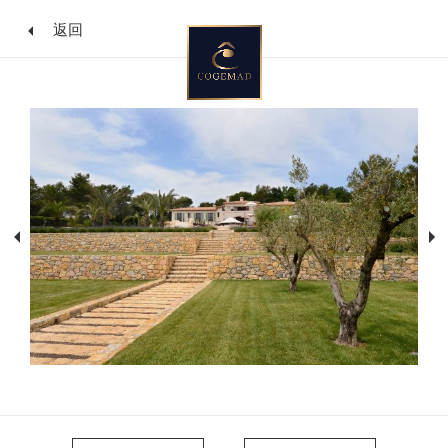
返回
跳
到
内
容